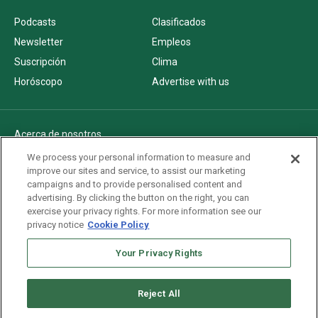
Podcasts
Clasificados
Newsletter
Empleos
Suscripción
Clima
Horóscopo
Advertise with us
Acerca de nosotros
Politica de privacidad
We process your personal information to measure and
improve our sites and service, to assist our marketing
Pautas Editoriales
campaigns and to provide personalised content and
AdChoices
advertising. By clicking the button on the right, you can
exercise your privacy rights. For more information see our
Advertise with us
privacy notice
Cookie Policy
Newsletters
Sitemap
Your Privacy Rights
Reject All
Copyright © 2026. All rights reserved