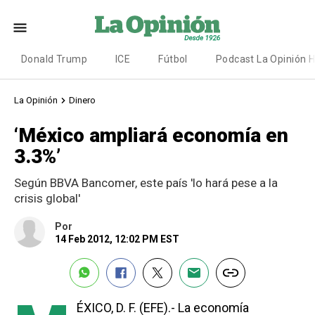
Donald Trump
ICE
Fútbol
Podcast La Opinión 
La Opinión
Dinero
‘México ampliará economía en
3.3%’
Según BBVA Bancomer, este país 'lo hará pese a la
crisis global'
Por
14 Feb 2012, 12:02 PM EST
ÉXICO, D. F. (EFE).- La economía