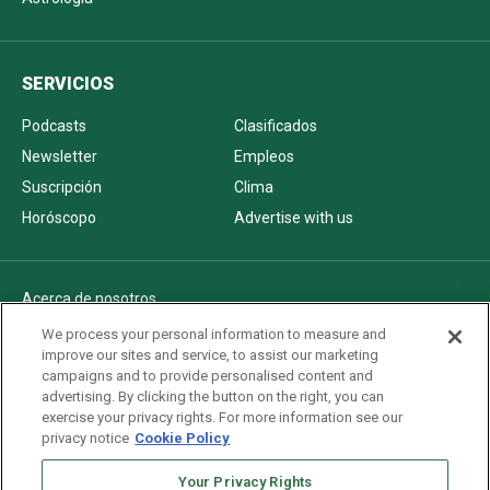
SERVICIOS
Podcasts
Clasificados
Newsletter
Empleos
Suscripción
Clima
Horóscopo
Advertise with us
Acerca de nosotros
Politica de privacidad
We process your personal information to measure and
improve our sites and service, to assist our marketing
Pautas Editoriales
campaigns and to provide personalised content and
AdChoices
advertising. By clicking the button on the right, you can
exercise your privacy rights. For more information see our
Advertise with us
privacy notice
Cookie Policy
Newsletters
Your Privacy Rights
Sitemap