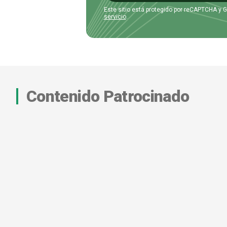
Este sitio está protegido por reCAPTCHA y 
servicio
.
Contenido Patrocinado