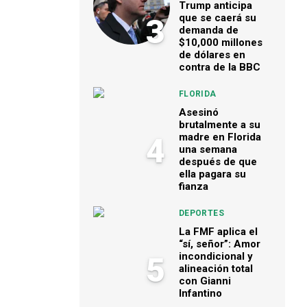
Trump anticipa
que se caerá su
3
demanda de
$10,000 millones
de dólares en
contra de la BBC
FLORIDA
Asesinó
brutalmente a su
madre en Florida
4
una semana
después de que
ella pagara su
fianza
DEPORTES
La FMF aplica el
“sí, señor”: Amor
incondicional y
5
alineación total
con Gianni
Infantino