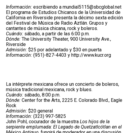
Información:
escribiendo a mundial5115@sbcglobal.net
El programa de Estudios Chicanos de la Universidad de
California en Riverside presenta la décimo sexta edición
del Festival de Música de Radio Aztlán. Grupos y
cantantes de música chicana, rock y boleros.
Cuándo:
sábado, a partir de las 6:00 p.m.
Dónde:
The University Theater, 900 University Ave.,
Riverside
Admisión:
$25 por adelantado y $30 en puerta
Información:
(951)-827-4403 y
http://www.kucr.org
La intérprete mexicana ofrece un concierto de boleros,
música tradicional mexicana, rock y blues.
Cuándo:
sábado, 8:00 p.m.
Dónde:
Center for the Arts, 2225 E. Colorado Blvd., Eagle
Rock
Admisión:
$20 general
Información:
(323) 997-5825
John Pohl, cocurador de la muestra
Los hijos de la
serpiente emplumada: El Legado de Quetzatlcótlan en el
México Antiguo,
fungirá de moderador en una discusión