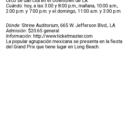
circo se dan cita en el Downtown de LA.
Cuándo:
hoy, a las 3:00 y 8:00 p.m.; mañana, 10:00 a.m.,
2:00 p.m. y 7:00 p.m. y el domingo, 11:00 a.m. y 3:00 p.m.
Dónde:
Shrine Auditorium, 665 W. Jefferson Blvd., LA
Admisión:
$20.65 general
Información:
http://www.ticketmaster.com
La popular agrupación mexicana se presenta en la fiesta
del Grand Prix que tiene lugar en Long Beach.