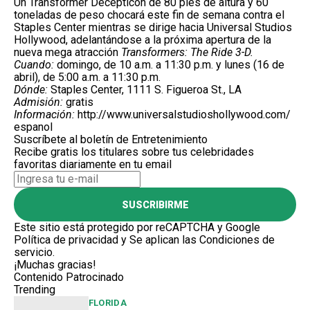
Un Transformer Decepticon de 80 pies de altura y 60
toneladas de peso chocará este fin de semana contra el
Staples Center mientras se dirige hacia Universal Studios
Hollywood, adelantándose a la próxima apertura de la
nueva mega atracción
Transformers: The Ride 3-D.
Cuando:
domingo, de 10 a.m. a 11:30 p.m. y lunes (16 de
abril), de 5:00 a.m. a 11:30 p.m.
Dónde:
Staples Center, 1111 S. Figueroa St., LA
Admisión:
gratis
Información:
http://www.universalstudioshollywood.com/
espanol
Suscríbete al boletín de Entretenimiento
Recibe gratis los titulares sobre tus celebridades
favoritas diariamente en tu email
SUSCRIBIRME
Este sitio está protegido por reCAPTCHA y Google
Política de privacidad
y Se aplican las
Condiciones de
servicio
.
¡Muchas gracias!
Contenido Patrocinado
Trending
FLORIDA