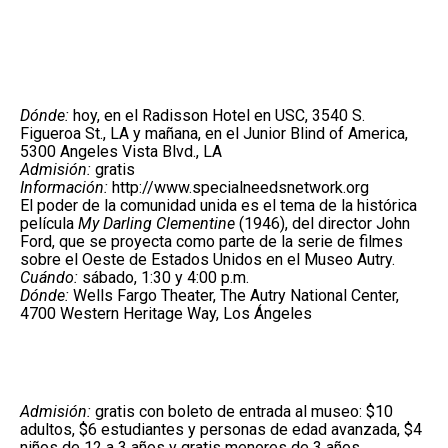
Dónde:
hoy, en el Radisson Hotel en USC, 3540 S.
Figueroa St., LA y mañana, en el Junior Blind of America,
5300 Angeles Vista Blvd., LA
Admisión:
gratis
Información:
http://www.specialneedsnetwork.org
El poder de la comunidad unida es el tema de la histórica
película
My Darling Clementine
(1946), del director John
Ford, que se proyecta como parte de la serie de filmes
sobre el Oeste de Estados Unidos en el Museo Autry.
Cuándo:
sábado, 1:30 y 4:00 p.m.
Dónde:
Wells Fargo Theater, The Autry National Center,
4700 Western Heritage Way, Los Ángeles
Admisión:
gratis con boleto de entrada al museo: $10
adultos, $6 estudiantes y personas de edad avanzada, $4
niños de 12 a 3 años y gratis menores de 3 años