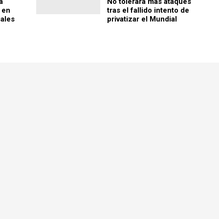
a
No tolerará más ataques
 en
tras el fallido intento de
ales
privatizar el Mundial