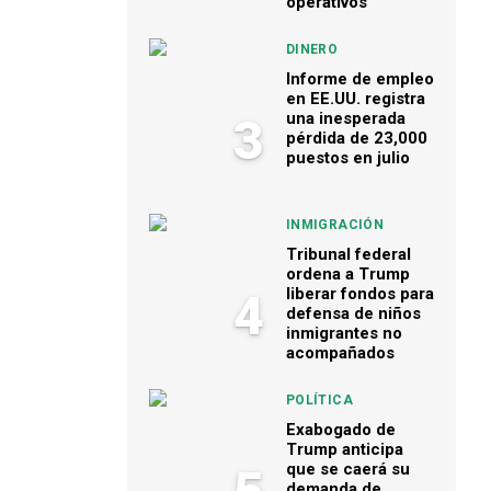
operativos
DINERO
Informe de empleo
en EE.UU. registra
una inesperada
3
pérdida de 23,000
puestos en julio
INMIGRACIÓN
Tribunal federal
ordena a Trump
liberar fondos para
4
defensa de niños
inmigrantes no
acompañados
POLÍTICA
Exabogado de
Trump anticipa
que se caerá su
demanda de