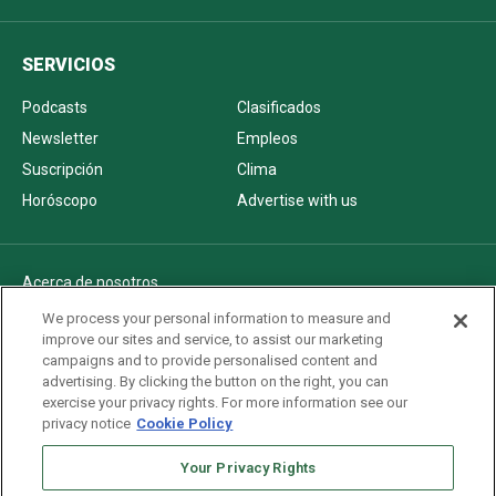
SERVICIOS
Podcasts
Clasificados
Newsletter
Empleos
Suscripción
Clima
Horóscopo
Advertise with us
Acerca de nosotros
Politica de privacidad
We process your personal information to measure and
improve our sites and service, to assist our marketing
Pautas Editoriales
campaigns and to provide personalised content and
AdChoices
advertising. By clicking the button on the right, you can
exercise your privacy rights. For more information see our
Advertise with us
privacy notice
Cookie Policy
Newsletters
Sitemap
Your Privacy Rights