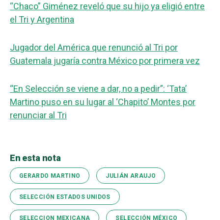
“Chaco” Giménez reveló que su hijo ya eligió entre
el Tri y Argentina
Jugador del América que renunció al Tri por
Guatemala jugaría contra México por primera vez
“En Selección se viene a dar, no a pedir”: ‘Tata’
Martino puso en su lugar al ‘Chapito’ Montes por
renunciar al Tri
En esta nota
GERARDO MARTINO
JULIÁN ARAUJO
SELECCIÓN ESTADOS UNIDOS
SELECCION MEXICANA
SELECCIÓN MÉXICO