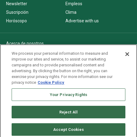
Newsletter
Empleos
Suscripción
Clima
Horóscopo
Advertise with us
Acerca de nosotros
Politica de privacidad
We process your personal information to measure and
improve our sites and service, to assist our marketing
Pautas Editoriales
campaigns and to provide personalised content and
AdChoices
advertising. By clicking the button on the right, you can
exercise your privacy rights. For more information see our
Advertise with us
privacy notice
Cookie Policy
Newsletters
Sitemap
Your Privacy Rights
Reject All
Copyright © 2026. All rights reserved
Accept Cookies