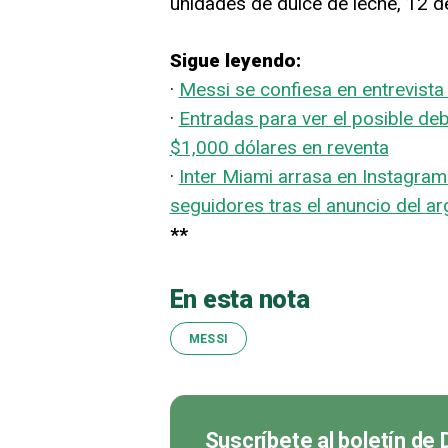
unidades de dulce de leche, 12 de
Sigue leyendo:
·
Messi se confiesa en entrevista 
·
Entradas para ver el posible de
$1,000 dólares en reventa
·
Inter Miami arrasa en Instagram
seguidores tras el anuncio del ar
**
En esta nota
MESSI
Suscríbete al boletín de