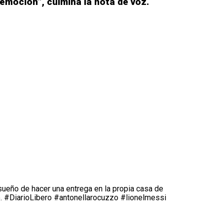
e emoción”, culmina la nota de voz.
 sueño de hacer una entrega en la propia casa de
o.
#DiarioLibero
#antonellarocuzzo
#lionelmessi