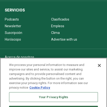
SERVICIOS
Podcasts
Clasificados
Newsletter
Empleos
Suscripción
Clima
Horóscopo
Advertise with us
Acerca de nosotros
Politica de privacidad
We process your personal information to measure and
improve our sites and service, to assist our marketing
Pautas Editoriales
campaigns and to provide personalised content and
AdChoices
advertising. By clicking the button on the right, you can
exercise your privacy rights. For more information see our
Advertise with us
privacy notice
Cookie Policy
Newsletters
Your Privacy Rights
Sitemap