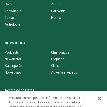
Salud
Autos
Tecnología
California
Texas
Florida
Astrología
SERVICIOS
Podcasts
Clasificados
Newsletter
Empleos
Suscripción
Clima
Horóscopo
Advertise with us
Acerca de nosotros
Politica de privacidad
We process your personal information to measure and
improve our sites and service, to assist our marketing
Pautas Editoriales
campaigns and to provide personalised content and