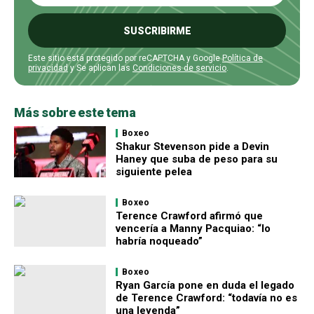
SUSCRIBIRME
Este sitio está protegido por reCAPTCHA y Google
Política de
privacidad
y Se aplican las
Condiciones de servicio
.
Más sobre este tema
Boxeo
Shakur Stevenson pide a Devin
Haney que suba de peso para su
siguiente pelea
Boxeo
Terence Crawford afirmó que
vencería a Manny Pacquiao: “lo
habría noqueado”
Boxeo
Ryan García pone en duda el legado
de Terence Crawford: “todavía no es
una leyenda”