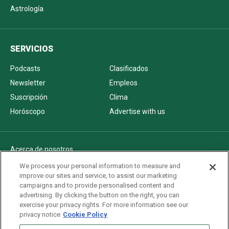
Astrología
SERVICIOS
Podcasts
Clasificados
Newsletter
Empleos
Suscripción
Clima
Horóscopo
Advertise with us
Acerca de nosotros
Politica de privacidad
We process your personal information to measure and
improve our sites and service, to assist our marketing
Pautas Editoriales
campaigns and to provide personalised content and
AdChoices
advertising. By clicking the button on the right, you can
exercise your privacy rights. For more information see our
Advertise with us
privacy notice
Cookie Policy
Newsletters