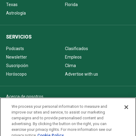
Texas
Florida
Astrología
SERVICIOS
Podcasts
Clasificados
Newsletter
Empleos
Suscripción
Clima
Horóscopo
Advertise with us
Acerca de nosotros
Politica de privacidad
We process your personal information to measure and
improve our sites and service, to assist our marketing
Pautas Editoriales
campaigns and to provide personalised content and
AdChoices
advertising. By clicking the button on the right, you can
exercise your privacy rights. For more information see our
Advertise with us
privacy notice
Cookie Policy