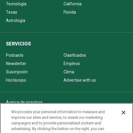
Tecnología
California
Texas
Florida
Astrología
SERVICIOS
Podcasts
Clasificados
Newsletter
Empleos
Suscripción
Clima
Horóscopo
Advertise with us
Acerca de nosotros
Politica de privacidad
We process your personal information to measure and
improve our sites and service, to assist our marketing
Pautas Editoriales
campaigns and to provide personalised content and
AdChoices
advertising. By clicking the button on the right, you can