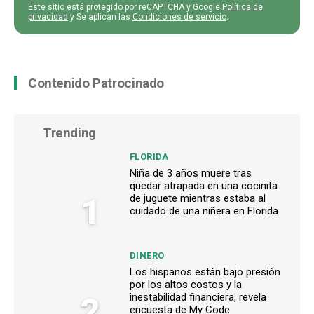
Este sitio está protegido por reCAPTCHA y Google
Política de
privacidad
y Se aplican las
Condiciones de servicio
.
Contenido Patrocinado
Trending
FLORIDA
Niña de 3 años muere tras
quedar atrapada en una cocinita
1
de juguete mientras estaba al
cuidado de una niñera en Florida
DINERO
Los hispanos están bajo presión
por los altos costos y la
2
inestabilidad financiera, revela
encuesta de My Code