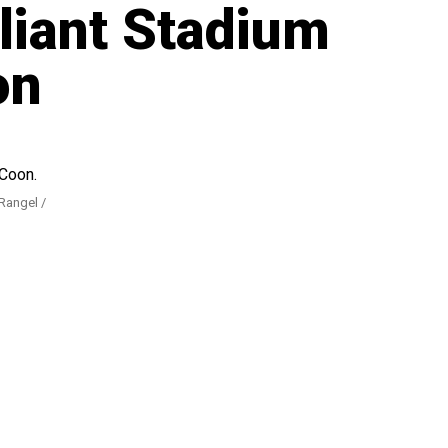
liant Stadium
on
Rangel /