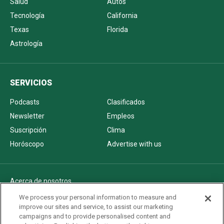
Salud
Autos
Tecnología
California
Texas
Florida
Astrología
SERVICIOS
Podcasts
Clasificados
Newsletter
Empleos
Suscripción
Clima
Horóscopo
Advertise with us
Acerca de nosotros
Politica de privacidad
We process your personal information to measure and
improve our sites and service, to assist our marketing
Pautas Editoriales
campaigns and to provide personalised content and
AdChoices