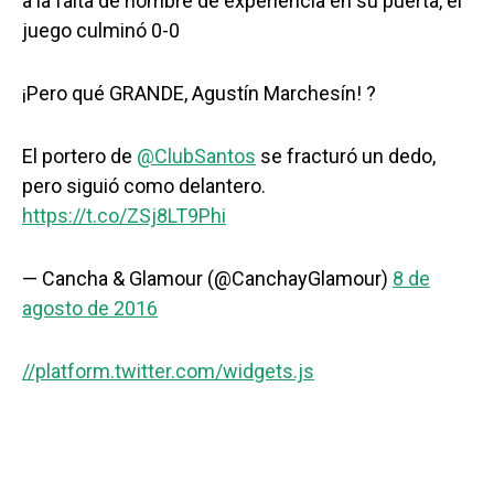
a la falta de hombre de experiencia en su puerta, el
juego culminó 0-0
¡Pero qué GRANDE, Agustín Marchesín! ?
El portero de
@ClubSantos
se fracturó un dedo,
pero siguió como delantero.
https://t.co/ZSj8LT9Phi
— Cancha & Glamour (@CanchayGlamour)
8 de
agosto de 2016
//platform.twitter.com/widgets.js