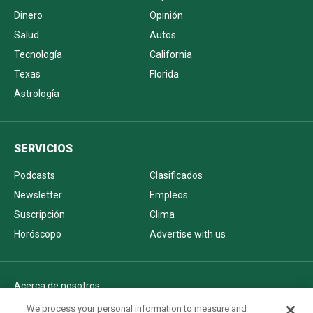
Dinero
Opinión
Salud
Autos
Tecnología
California
Texas
Florida
Astrología
SERVICIOS
Podcasts
Clasificados
Newsletter
Empleos
Suscripción
Clima
Horóscopo
Advertise with us
Acerca de nosotros
Politica de privacidad
We process your personal information to measure and