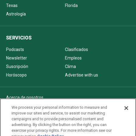
Texas
Florida
Astrología
SERVICIOS
Podcasts
Clasificados
Newsletter
Empleos
Suscripción
Clima
Horóscopo
Advertise with us
Acerca de nosotros
Politica de privacidad
We process your personal information to measure and
improve our sites and service, to assist our marketing
Pautas Editoriales
campaigns and to provide personalised content and
AdChoices
advertising. By clicking the button on the right, you can
exercise your privacy rights. For more information see our
Advertise with us