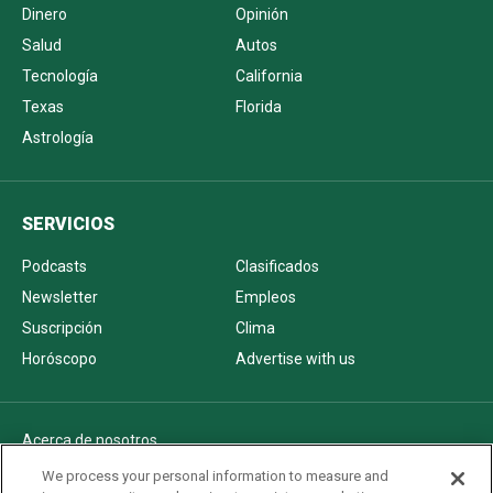
Dinero
Opinión
Salud
Autos
Tecnología
California
Texas
Florida
Astrología
SERVICIOS
Podcasts
Clasificados
Newsletter
Empleos
Suscripción
Clima
Horóscopo
Advertise with us
Acerca de nosotros
Politica de privacidad
We process your personal information to measure and