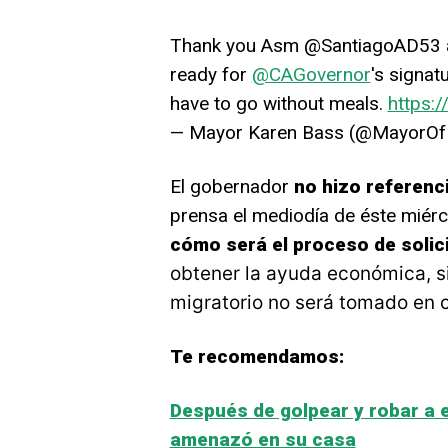
Thank you Asm @SantiagoAD53
ready for
@CAGovernor
's signatu
have to go without meals.
https:
— Mayor Karen Bass (@MayorO
El gobernador
no hizo referenci
prensa el mediodía de éste miérc
cómo será el proceso de solic
obtener la ayuda económica, s
migratorio no será tomado en c
Te recomendamos:
Después de golpear y robar a e
amenazó en su casa