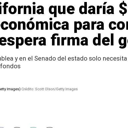
ifornia que daría 
económica para c
espera firma del 
blea y en el Senado del estado solo necesita
 fondos
Getty Images)
Crédito: Scott Olson/Getty Images