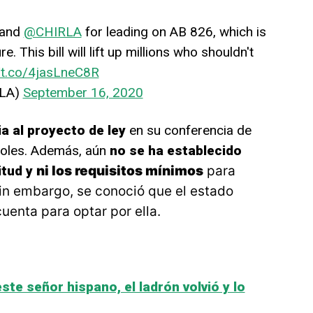
 and
@CHIRLA
for leading on AB 826, which is
re. This bill will lift up millions who shouldn't
//t.co/4jasLneC8R
fLA)
September 16, 2020
a al proyecto de ley
en su conferencia de
oles.
Además, aún
no se ha establecido
itud y
ni los requisitos mínimos
para
in embargo, se conoció que el estado
uenta para optar por ella.
ste señor hispano, el ladrón volvió y lo