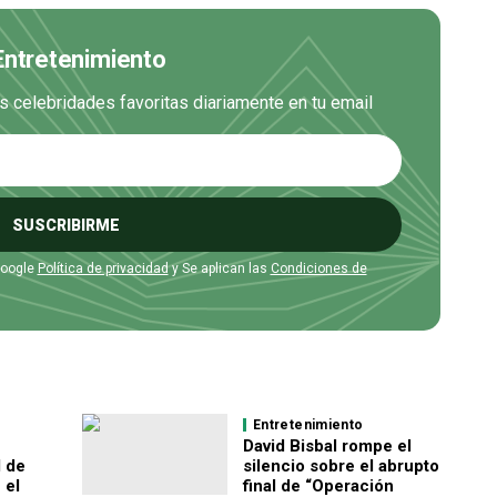
 Entretenimiento
us celebridades favoritas diariamente en tu email
SUSCRIBIRME
Google
Política de privacidad
y Se aplican las
Condiciones de
Entretenimiento
David Bisbal rompe el
l de
silencio sobre el abrupto
 el
final de “Operación