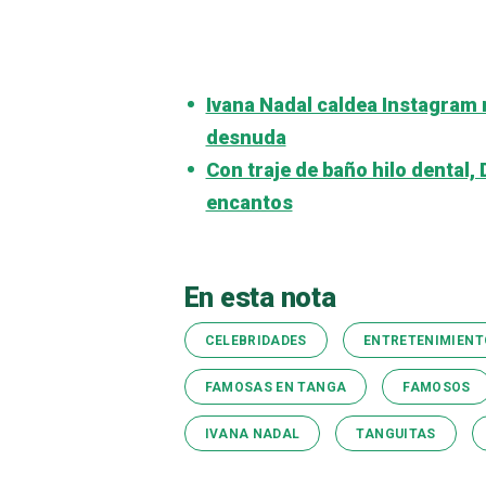
Ivana Nadal caldea Instagra
desnuda
Con traje de baño hilo dental,
encantos
En esta nota
CELEBRIDADES
ENTRETENIMIENT
FAMOSAS EN TANGA
FAMOSOS
IVANA NADAL
TANGUITAS