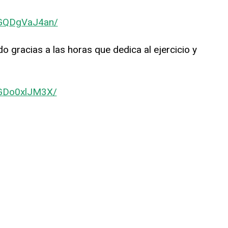
CGQDgVaJ4an/
 gracias a las horas que dedica al ejercicio y
CGDo0xlJM3X/