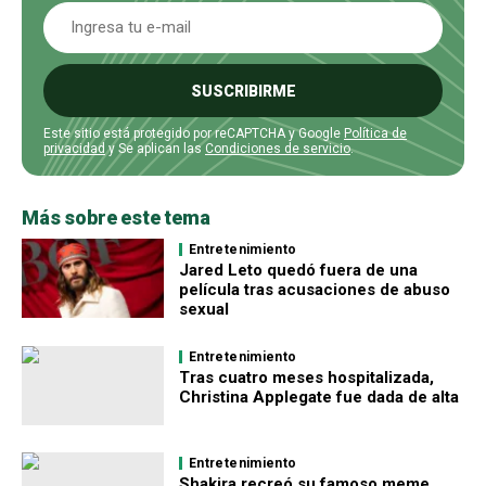
SUSCRIBIRME
Este sitio está protegido por reCAPTCHA y Google
Política de
privacidad
y Se aplican las
Condiciones de servicio
.
Más sobre este tema
Entretenimiento
Jared Leto quedó fuera de una
película tras acusaciones de abuso
sexual
Entretenimiento
Tras cuatro meses hospitalizada,
Christina Applegate fue dada de alta
Entretenimiento
Shakira recreó su famoso meme