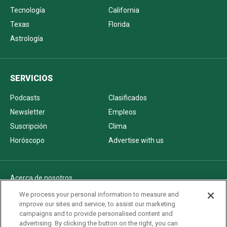
Tecnología
California
Texas
Florida
Astrología
SERVICIOS
Podcasts
Clasificados
Newsletter
Empleos
Suscripción
Clima
Horóscopo
Advertise with us
Acerca de nosotros
Politica de privacidad
We process your personal information to measure and
improve our sites and service, to assist our marketing
Pautas Editoriales
campaigns and to provide personalised content and
AdChoices
advertising. By clicking the button on the right, you can