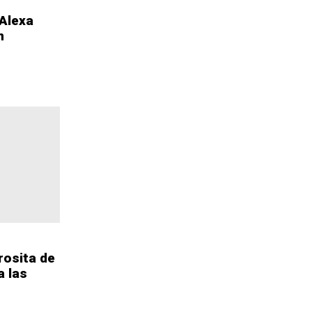
 Alexa
n
 rosita de
a las