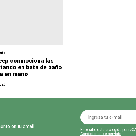
nto
eep conmociona las
tando en bata de baño
pa en mano
2020
mente en tu email
Este sitio está protegido por r
Condiciones de servicio
.