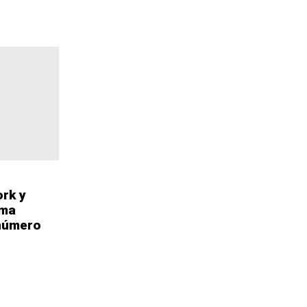
ork y
rma
 número