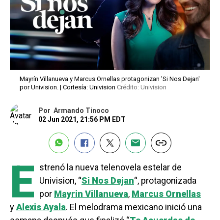
Mayrín Villanueva y Marcus Ornellas protagonizan 'Si Nos Dejan'
por Univision. | Cortesía: Univision
Crédito: Univision
Por
Armando Tinoco
02 Jun 2021, 21:56 PM EDT
E
strenó la nueva telenovela estelar de
Univision, “
Si Nos Dejan
“, protagonizada
por
Mayrin Villanueva
,
Marcus Ornellas
y
Alexis Ayala
. El melodrama mexicano inició una