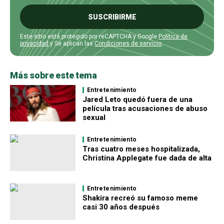
SUSCRIBIRME
Este sitio está protegido por reCAPTCHA y Google
Política de
privacidad
y Se aplican las
Condiciones de servicio
.
Más sobre este tema
Entretenimiento
Jared Leto quedó fuera de una
película tras acusaciones de abuso
sexual
Entretenimiento
Tras cuatro meses hospitalizada,
Christina Applegate fue dada de alta
Entretenimiento
Shakira recreó su famoso meme
casi 30 años después