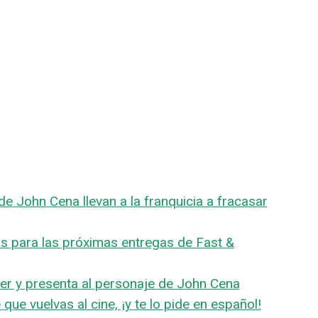
de John Cena llevan a la franquicia a fracasar
s para las próximas entregas de Fast &
iler y presenta al personaje de John Cena
 que vuelvas al cine, ¡y te lo pide en español!