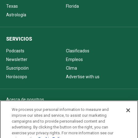
Texas
Florida
Astrología
SERVICIOS
Podcasts
Clasificados
Newsletter
Empleos
Suscripción
Clima
Horóscopo
Advertise with us
Acerca de nosotros
Politica de privacidad
We process your personal information to measure and
improve our sites and service, to assist our marketing
Pautas Editoriales
campaigns and to provide personalised content and
AdChoices
advertising. By clicking the button on the right, you can
exercise your privacy rights. For more information see our
Advertise with us