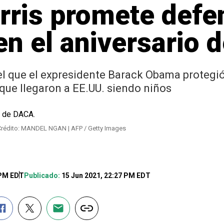
ris promete defen
n el aniversario 
l que el expresidente Barack Obama protegió
ue llegaron a EE.UU. siendo niños
Crédito: MANDEL NGAN | AFP / Getty Images
 PM EDT
Publicado:
15 Jun 2021, 22:27 PM EDT