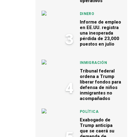
operativos
DINERO
Informe de empleo
en EE.UU. registra
una inesperada
3
pérdida de 23,000
puestos en julio
INMIGRACIÓN
Tribunal federal
ordena a Trump
liberar fondos para
4
defensa de niños
inmigrantes no
acompañados
POLÍTICA
Exabogado de
Trump anticipa
que se caerá su
demanda de