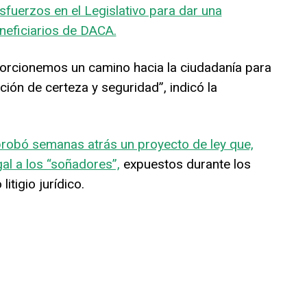
sfuerzos en el Legislativo para dar una
eneficiarios de DACA.
porcionemos un camino hacia la ciudadanía para
ión de certeza y seguridad”, indicó la
robó semanas atrás un proyecto de ley que,
al a los “soñadores”,
expuestos durante los
itigio jurídico.