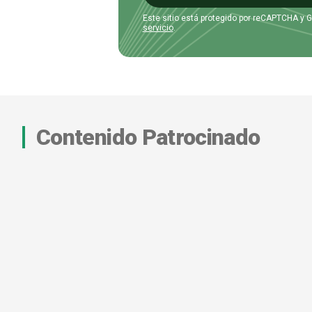
Este sitio está protegido por reCAPTCHA y 
servicio
.
Contenido Patrocinado