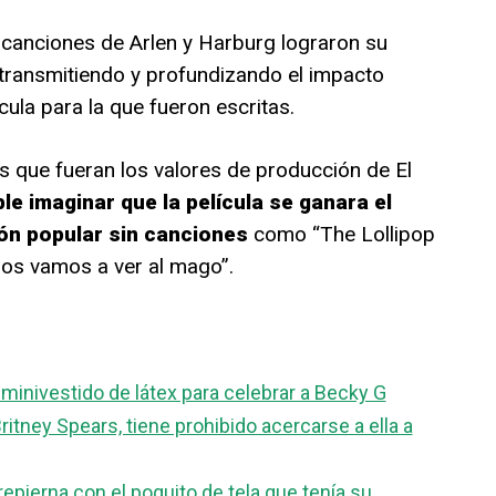
s canciones de Arlen y Harburg lograron su
, transmitiendo y profundizando el impacto
ícula para la que fueron escritas.
 que fueran los valores de producción de El
le imaginar que la película se ganara el
ión popular sin canciones
como “The Lollipop
“Nos vamos a ver al mago”.
minivestido de látex para celebrar a Becky G
itney Spears, tiene prohibido acercarse a ella a
epierna con el poquito de tela que tenía su