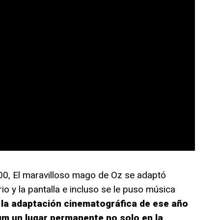
00, El maravilloso mago de Oz se adaptó
o y la pantalla e incluso se le puso música
 la adaptación cinematográfica de ese año
aum un lugar permanente no solo en la