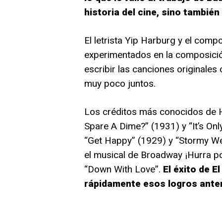
historia del cine, sino también 
El letrista Yip Harburg y el com
experimentados en la composició
escribir las canciones originale
muy poco juntos.
Los créditos más conocidos de H
Spare A Dime?” (1931) y “It’s Onl
“Get Happy” (1929) y “Stormy We
el musical de Broadway ¡Hurra po
“Down With Love”.
El éxito de E
rápidamente esos logros anter