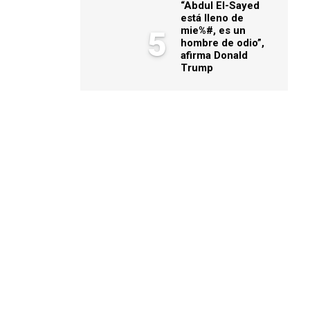
“Abdul El-Sayed
está lleno de
mie%#, es un
5
hombre de odio”,
afirma Donald
Trump