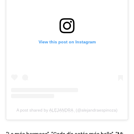
View this post on Instagram
A post shared by A͎L͎E͎J͎A͎N͎D͎R͎A͎ ͎ (@alejandraespinoza)