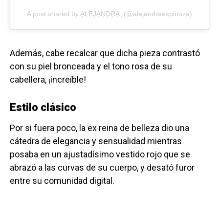
A post shared by A͎L͎E͎J͎A͎N͎D͎R͎A͎ ͎ (@alejandraespinoza)
Además, cabe recalcar que dicha pieza contrastó
con su piel bronceada y el tono rosa de su
cabellera, ¡increíble!
Estilo clásico
Por si fuera poco, la ex reina de belleza dio una
cátedra de elegancia y sensualidad mientras
posaba en un ajustadísimo vestido rojo que se
abrazó a las curvas de su cuerpo, y desató furor
entre su comunidad digital.