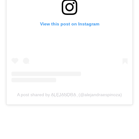
View this post on Instagram
A post shared by A͎L͎E͎J͎A͎N͎D͎R͎A͎ ͎ (@alejandraespinoza)