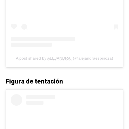
A post shared by A͎L͎E͎J͎A͎N͎D͎R͎A͎ ͎ (@alejandraespinoza)
Figura de tentación