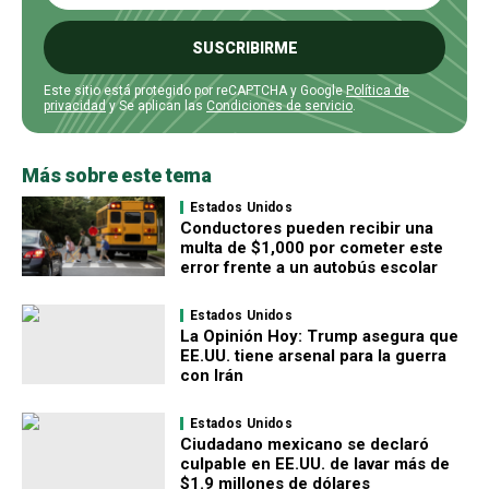
SUSCRIBIRME
Este sitio está protegido por reCAPTCHA y Google
Política de
privacidad
y Se aplican las
Condiciones de servicio
.
Más sobre este tema
Estados Unidos
Conductores pueden recibir una
multa de $1,000 por cometer este
error frente a un autobús escolar
Estados Unidos
La Opinión Hoy: Trump asegura que
EE.UU. tiene arsenal para la guerra
con Irán
Estados Unidos
Ciudadano mexicano se declaró
culpable en EE.UU. de lavar más de
$1.9 millones de dólares