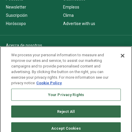
Newsletter
Empleos
Suscripción
Clima
Horóscopo
Advertise with us
Acerca de nosotros
Politica de privacidad
We process your personal information to measure and
improve our sites and service, to assist our marketing
Pautas Editoriales
campaigns and to provide personalised content and
AdChoices
advertising. By clicking the button on the right, you can
exercise your privacy rights. For more information see our
Advertise with us
privacy notice
Cookie Policy
Newsletters
Sitemap
Your Privacy Rights
Reject All
Copyright © 2026. All rights reserved
Accept Cookies