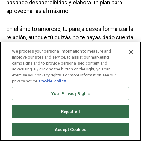
pasando desapercibidas y elabora un plan para
aprovecharlas al máximo.
En el ámbito amoroso, tu pareja desea formalizar la
relación, aunque tú quizás no te hayas dado cuenta.
Si valoras la relación, no temas comprometerte.
We process your personal information to measure and
improve our sites and service, to assist our marketing
Dar este paso podría conducir a descubrimientos
campaigns and to provide personalised content and
advertising. By clicking the button on the right, you can
positivos sobre estar en pareja y fortalecer vuestra
exercise your privacy rights. For more information see our
conexión emocional.
privacy notice
Cookie Policy
Your Privacy Rights
Reflexiona sobre tus sentimientos hacia tu pareja y
considera si estás listo para dar el paso hacia una
Reject All
relación más seria.
Accept Cookies
Comunica tus pensamientos y emociones con tu