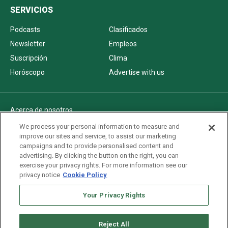
SERVICIOS
Podcasts
Clasificados
Newsletter
Empleos
Suscripción
Clima
Horóscopo
Advertise with us
Acerca de nosotros
Politica de privacidad
We process your personal information to measure and
improve our sites and service, to assist our marketing
Pautas Editoriales
campaigns and to provide personalised content and
AdChoices
advertising. By clicking the button on the right, you can
exercise your privacy rights. For more information see our
Advertise with us
privacy notice
Cookie Policy
Newsletters
Your Privacy Rights
Sitemap
Reject All