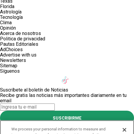
Texas
Florida
Astrología
Tecnología
Clima
Opinión
Acerca de nosotros
Politica de privacidad
Pautas Editoriales
AdChoices
Advertise with us
Newsletters
Sitemap
Síguenos
Suscríbete al boletín de Noticias
Recibe gratis las noticias más importantes diariamente en tu
email
SUSCRIBIRME
Este sitio está protegido por reCAPTCHA y Google
Política de
We process your personal information to measure and
privacidad
y Se aplican las
Condiciones de servicio
.