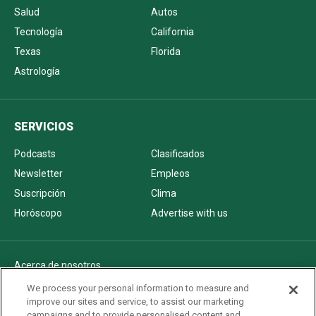
Salud
Autos
Tecnología
California
Texas
Florida
Astrología
SERVICIOS
Podcasts
Clasificados
Newsletter
Empleos
Suscripción
Clima
Horóscopo
Advertise with us
Acerca de nosotros
Politica de privacidad
We process your personal information to measure and
improve our sites and service, to assist our marketing
Pautas Editoriales
campaigns and to provide personalised content and