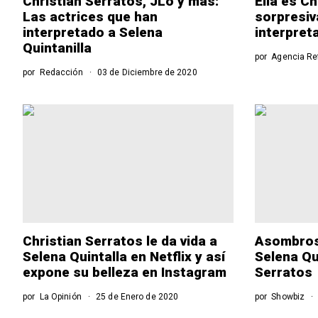
Christian Serratos, JLo y más:
Ella es Ch
Las actrices que han
sorpresiv
interpretado a Selena
interpret
Quintanilla
por
Agencia R
por
Redacción
03 de Diciembre de 2020
Christian Serratos le da vida a
Asombroso
Selena Quintalla en Netflix y así
Selena Qui
expone su belleza en Instagram
Serratos
por
La Opinión
25 de Enero de 2020
por
Showbiz