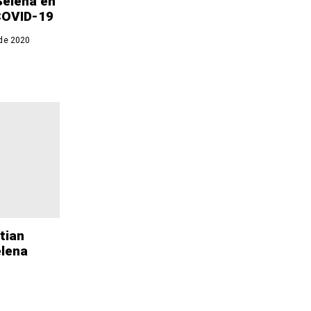
Selena en
 COVID-19
 de 2020
stian
elena