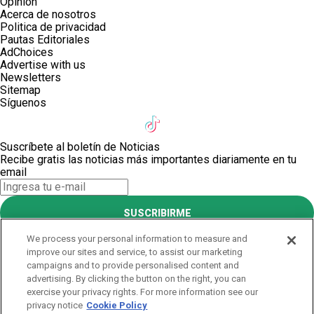
Opinión
Acerca de nosotros
Politica de privacidad
Pautas Editoriales
AdChoices
Advertise with us
Newsletters
Sitemap
Síguenos
Suscríbete al boletín de Noticias
Recibe gratis las noticias más importantes diariamente en tu
email
SUSCRIBIRME
Este sitio está protegido por reCAPTCHA y Google
Política de
We process your personal information to measure and
privacidad
y Se aplican las
Condiciones de servicio
.
improve our sites and service, to assist our marketing
¡Muchas gracias!
campaigns and to provide personalised content and
advertising. By clicking the button on the right, you can
exercise your privacy rights. For more information see our
Suscríbete al boletín de Noticias
privacy notice
Cookie Policy