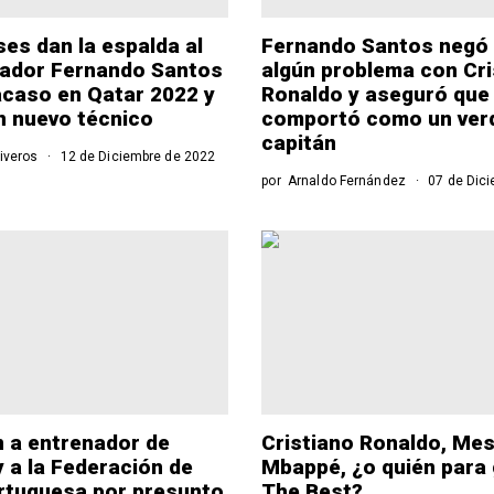
es dan la espalda al
Fernando Santos negó 
nador Fernando Santos
algún problema con Cri
racaso en Qatar 2022 y
Ronaldo y aseguró que
n nuevo técnico
comportó como un ver
capitán
iveros
12 de Diciembre de 2022
por
Arnaldo Fernández
07 de Dici
n a entrenador de
Cristiano Ronaldo, Mes
y a la Federación de
Mbappé, ¿o quién para 
rtuguesa por presunto
The Best?