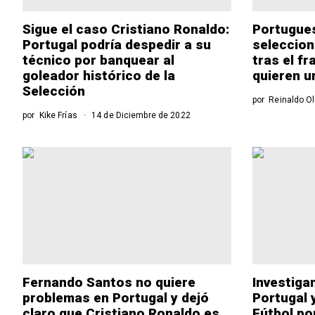
Sigue el caso Cristiano Ronaldo:
Portugues
Portugal podría despedir a su
seleccio
técnico por banquear al
tras el f
goleador histórico de la
quieren u
Selección
por
Reinaldo Ol
por
Kike Frías
14 de Diciembre de 2022
Fernando Santos no quiere
Investiga
problemas en Portugal y dejó
Portugal 
claro que Cristiano Ronaldo es
Fútbol po