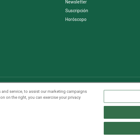
Newsletter
Suscripción
Horóscopo
AdChoices
Advertise with us
Newsletters
Sitemap
 and service, to assist our marketing campaigns
on on the right, you can exercise your privacy