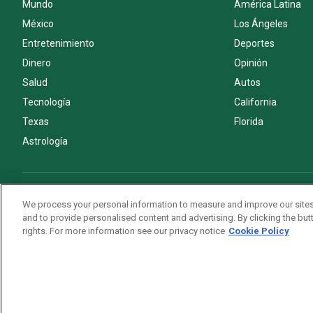
Mundo
América Latina
México
Los Ángeles
Entretenimiento
Deportes
Dinero
Opinión
Salud
Autos
Tecnología
California
Texas
Florida
Astrología
Acerca de nosotros
Politica de privacidad
Pautas Editoriales
We process your personal information to measure and improve our sites
and to provide personalised content and advertising. By clicking the butt
rights. For more information see our privacy notice
Cookie Policy
Copyright © 2026. All rights reserved