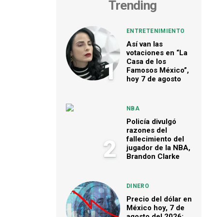
Trending
ENTRETENIMIENTO
Así van las
votaciones en “La
Casa de los
1
Famosos México”,
hoy 7 de agosto
NBA
Policía divulgó
razones del
fallecimiento del
2
jugador de la NBA,
Brandon Clarke
DINERO
Precio del dólar en
México hoy, 7 de
agosto del 2026: