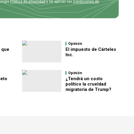
Google
Política de privacidad
y Se aplican las
Condiciones de
Opinión
E que
El impuesto de Cárteles
Inc.
Opinión
reto
¿Tendrá un costo
político la crueldad
migratoria de Trump?