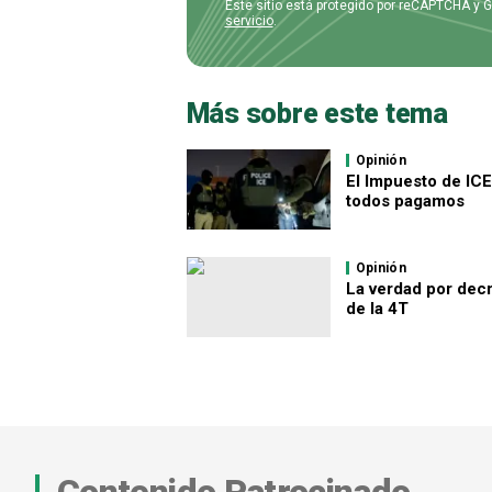
Este sitio está protegido por reCAPTCHA y 
servicio
.
Más sobre este tema
Opinión
El Impuesto de IC
todos pagamos
Opinión
La verdad por dec
de la 4T