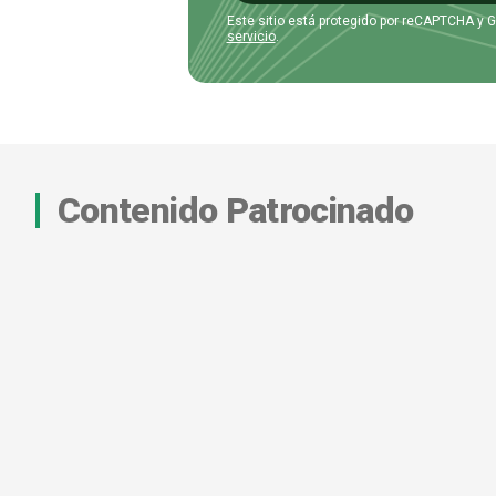
Este sitio está protegido por reCAPTCHA y 
servicio
.
Contenido Patrocinado