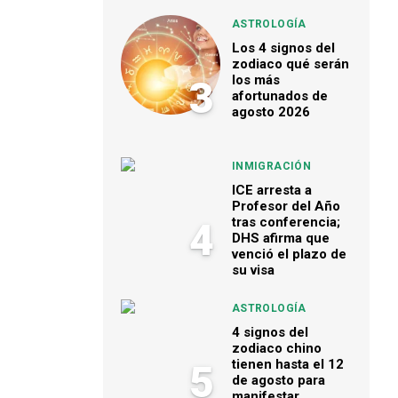
ASTROLOGÍA
Los 4 signos del
zodiaco qué serán
los más
3
afortunados de
agosto 2026
INMIGRACIÓN
ICE arresta a
Profesor del Año
tras conferencia;
4
DHS afirma que
venció el plazo de
su visa
ASTROLOGÍA
4 signos del
zodiaco chino
tienen hasta el 12
5
de agosto para
manifestar