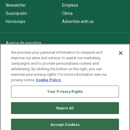
Newsletter
Empleos
Suscripción
Clima
Horóscopo
Advertise with us
Acerca de nosotros
Politica de privacidad
We process your personal information to measure and
improve our sites and service, to assist our marketing
Pautas Editoriales
campaigns and to provide personalised content and
AdChoices
advertising. By clicking the button on the right, you can
exercise your privacy rights. For more information see our
Advertise with us
privacy notice
Cookie Policy
Newsletters
Sitemap
Your Privacy Rights
Reject All
Copyright © 2026. All rights reserved
Accept Cookies