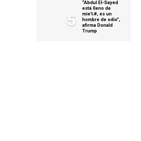
“Abdul El-Sayed
está lleno de
mie%#, es un
5
hombre de odio”,
afirma Donald
Trump