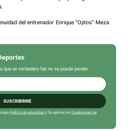
s.
inuidad del entrenador Enrique “Ojitos” Meza.
 Deportes
es que un verdadero fan no se puede perder
SUSCRIBIRME
Google
Política de privacidad
y Se aplican las
Condiciones de