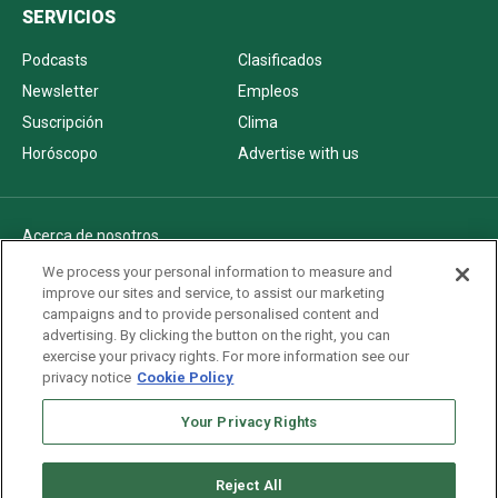
SERVICIOS
Podcasts
Clasificados
Newsletter
Empleos
Suscripción
Clima
Horóscopo
Advertise with us
Acerca de nosotros
Politica de privacidad
We process your personal information to measure and
improve our sites and service, to assist our marketing
Pautas Editoriales
campaigns and to provide personalised content and
AdChoices
advertising. By clicking the button on the right, you can
exercise your privacy rights. For more information see our
Advertise with us
privacy notice
Cookie Policy
Newsletters
Sitemap
Your Privacy Rights
Reject All