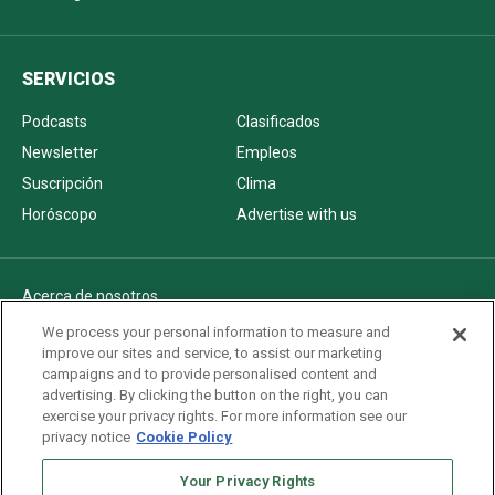
SERVICIOS
Podcasts
Clasificados
Newsletter
Empleos
Suscripción
Clima
Horóscopo
Advertise with us
Acerca de nosotros
Politica de privacidad
We process your personal information to measure and
improve our sites and service, to assist our marketing
Pautas Editoriales
campaigns and to provide personalised content and
AdChoices
advertising. By clicking the button on the right, you can
exercise your privacy rights. For more information see our
Advertise with us
privacy notice
Cookie Policy
Newsletters
Your Privacy Rights
Sitemap