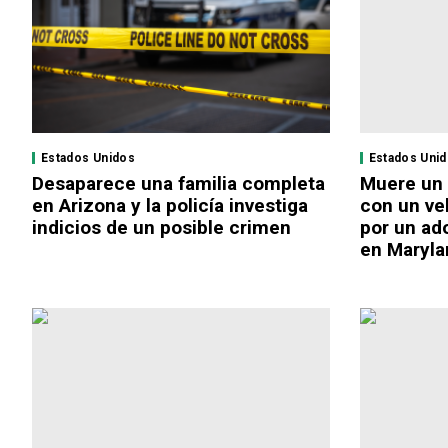
Estados Unidos
Estados Uni
Desaparece una familia completa
Muere un 
en Arizona y la policía investiga
con un ve
indicios de un posible crimen
por un ad
en Maryla