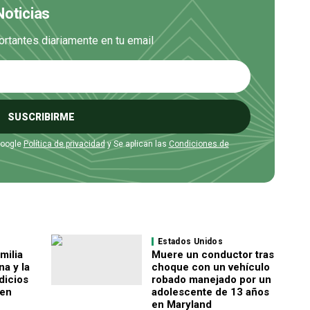
Noticias
ortantes diariamente en tu email
SUSCRIBIRME
Google
Política de privacidad
y Se aplican las
Condiciones de
Estados Unidos
milia
Muere un conductor tras
a y la
choque con un vehículo
ndicios
robado manejado por un
men
adolescente de 13 años
en Maryland