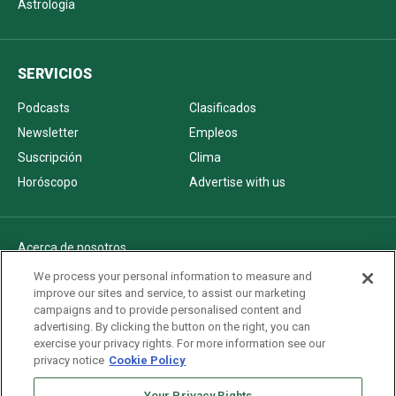
Astrología
SERVICIOS
Podcasts
Clasificados
Newsletter
Empleos
Suscripción
Clima
Horóscopo
Advertise with us
Acerca de nosotros
Politica de privacidad
We process your personal information to measure and
improve our sites and service, to assist our marketing
Pautas Editoriales
campaigns and to provide personalised content and
AdChoices
advertising. By clicking the button on the right, you can
exercise your privacy rights. For more information see our
Advertise with us
privacy notice
Cookie Policy
Newsletters
Your Privacy Rights